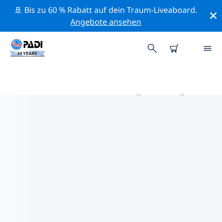
🚢 Bis zu 60 % Rabatt auf dein Traum-Liveaboard.
Angebote ansehen
DIE BESTEN AKTIVITÄTEN FÜR
PROFIS IM UMKREIS VON
ZHENGZHOU | PADI
Mithilfe der Filter und der interaktiven Karte kannst du
alle Aktivitäten für professionelle Taucher im Umkreis
von Zhengzhou erkunden.