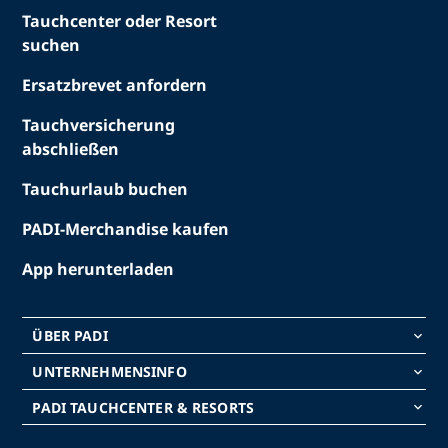
Tauchcenter oder Resort
suchen
Ersatzbrevet anfordern
Tauchversicherung
abschließen
Tauchurlaub buchen
PADI-Merchandise kaufen
App herunterladen
ÜBER PADI
keyboard_arrow_down
UNTERNEHMENSINFO
keyboard_arrow_down
PADI TAUCHCENTER & RESORTS
keyboard_arrow_down