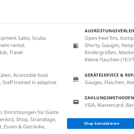
AUSRÜSTUNGSVERLEI
quipment Sales, Scuba
Open-heel fins, Komp
ent rental,
Shorty, Gauges, Neop
lub, Travel
Kindergrößen, Maske 
Kleine Flaschen (10 l/
täten, Accessible boat
GERÄTESERVICE & RE
, Staff trained in adaptive
Gauges, Flaschen, At
ZAHLUNGSMETHODEN
VISA, Mastercard, Bar
m, Einrichtungen für Gäste
nlos), Shop, Strandlage,
Shop kontaktieren
t, Essen & Getränke,