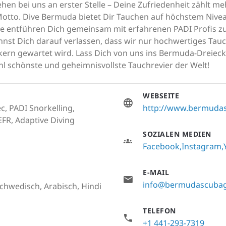
ehen bei uns an erster Stelle – Deine Zufriedenheit zählt meh
 Motto. Dive Bermuda bietet Dir Tauchen auf höchstem Nive
se entführen Dich gemeinsam mit erfahrenen PADI Profis z
nnst Dich darauf verlassen, dass wir nur hochwertiges Ta
ern gewartet wird. Lass Dich von uns ins Bermuda-Dreieck
hl schönste und geheimnisvollste Tauchrevier der Welt!
WEBSEITE
c, PADI Snorkelling,
http://www.bermuda
 EFR, Adaptive Diving
SOZIALEN MEDIEN
Facebook
Instagram
E-MAIL
info@bermudascubag
Schwedisch, Arabisch, Hindi
TELEFON
+1 441-293-7319