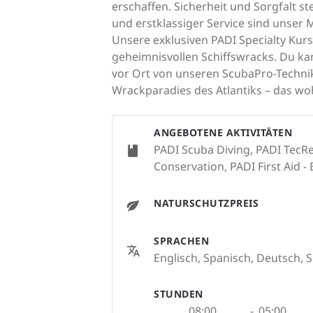
erschaffen. Sicherheit und Sorgfalt st
und erstklassiger Service sind unser
Unsere exklusiven PADI Specialty Kur
geheimnisvollen Schiffswracks. Du ka
vor Ort von unseren ScubaPro-Technik
Wrackparadies des Atlantiks – das wo
ANGEBOTENE AKTIVITÄTEN
PADI Scuba Diving, PADI TecRe
Conservation, PADI First Aid -
NATURSCHUTZPREIS
SPRACHEN
Englisch, Spanisch, Deutsch, 
STUNDEN
08:00
-
05:00