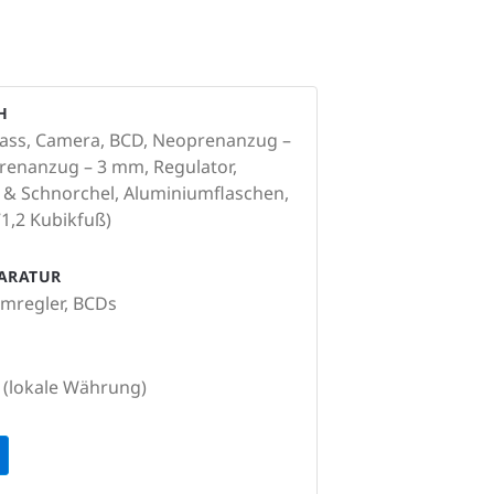
H
ass, Camera, BCD, Neoprenanzug –
renanzug – 3 mm, Regulator,
& Schnorchel, Aluminiumflaschen,
71,2 Kubikfuß)
PARATUR
emregler, BCDs
 (lokale Währung)