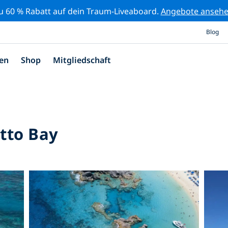
zu 60 % Rabatt auf dein Traum-Liveaboard.
Angebote anseh
Blog
en
Shop
Mitgliedschaft
tto Bay