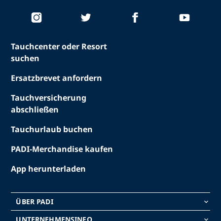
Tauchcenter oder Resort
suchen
Ersatzbrevet anfordern
Tauchversicherung
abschließen
Tauchurlaub buchen
PADI-Merchandise kaufen
App herunterladen
ÜBER PADI
keyboard_arrow_down
UNTERNEHMENSINFO
keyboard_arrow_down