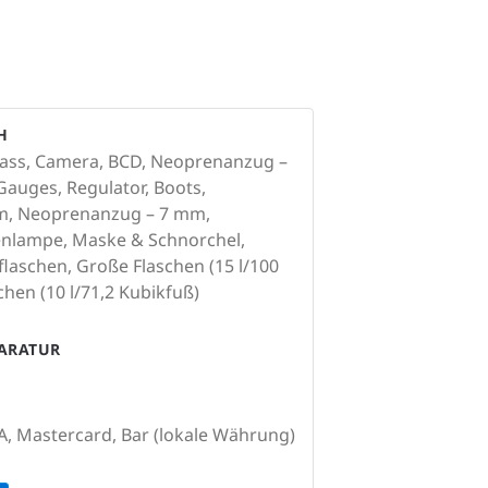
H
ass, Camera, BCD, Neoprenanzug –
, Gauges, Regulator, Boots,
m, Neoprenanzug – 7 mm,
enlampe, Maske & Schnorchel,
laschen, Große Flaschen (15 l/100
chen (10 l/71,2 Kubikfuß)
PARATUR
A, Mastercard, Bar (lokale Währung)