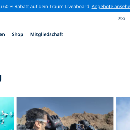
zu 60 % Rabatt auf dein Traum-Liveaboard.
Angebote anseh
Blog
en
Shop
Mitgliedschaft
g