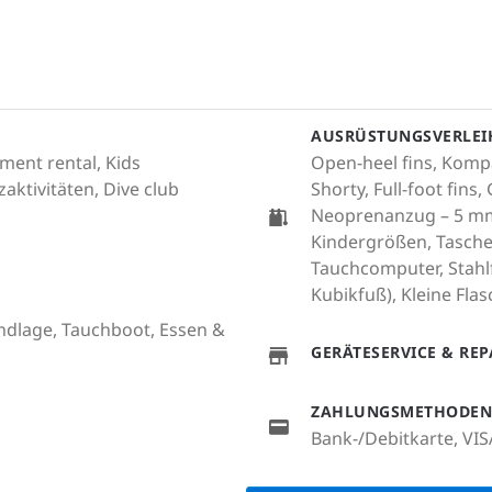
AUSRÜSTUNGSVERLEI
ment rental, Kids
Open-heel fins, Komp
aktivitäten, Dive club
Shorty, Full-foot fins
Neoprenanzug – 5 m
Kindergrößen, Tasch
Tauchcomputer, Stahlf
Kubikfuß), Kleine Flas
andlage, Tauchboot, Essen &
GERÄTESERVICE & RE
ZAHLUNGSMETHODEN
Bank-/Debitkarte, VIS