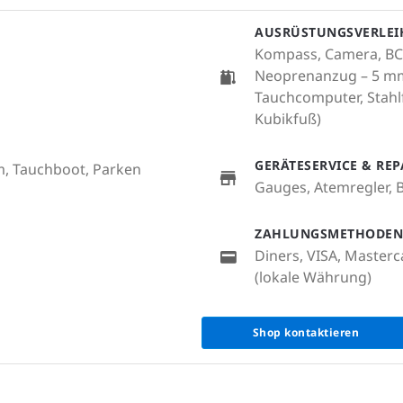
AUSRÜSTUNGSVERLEI
Kompass, Camera, BCD,
Neoprenanzug – 5 mm
Tauchcomputer, Stahlf
Kubikfuß)
GERÄTESERVICE & RE
m, Tauchboot, Parken
Gauges, Atemregler, 
ZAHLUNGSMETHODEN
Diners, VISA, Masterc
(lokale Währung)
Shop kontaktieren