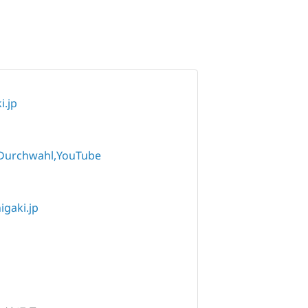
i.jp
Durchwahl
YouTube
gaki.jp