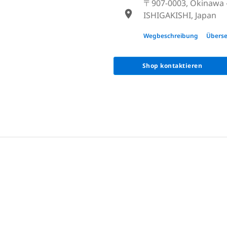
〒907-0003, Okinawa 
ISHIGAKISHI, Japan
〒907-0002, Okina
Wegbeschreibung
Überse
1F, Japan
Shop kontaktieren