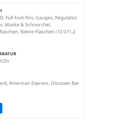
H
 Full-foot fins, Gauges, Regulator,
, Maske & Schnorchel,
laschen, Kleine Flaschen (10 l/71,2
PARATUR
BCDs
ard, American Express, Discover, Bar