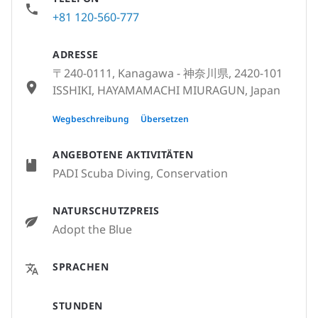
+81 120-560-777
ADRESSE
〒240-0111, Kanagawa - 神奈川県, 2420-101
ISSHIKI, HAYAMAMACHI MIURAGUN, Japan
〒240-0111, Kanagawa - 神奈川県, 神奈川
Wegbeschreibung
Übersetzen
県三浦郡葉山町一色2420-101, Japan
ANGEBOTENE AKTIVITÄTEN
PADI Scuba Diving, Conservation
NATURSCHUTZPREIS
Adopt the Blue
SPRACHEN
STUNDEN