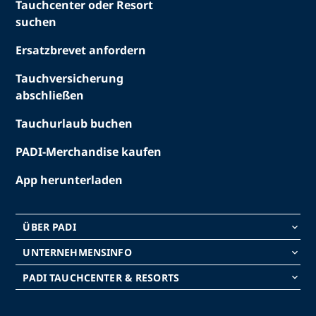
Tauchcenter oder Resort
suchen
Ersatzbrevet anfordern
Tauchversicherung
abschließen
Tauchurlaub buchen
PADI-Merchandise kaufen
App herunterladen
ÜBER PADI
keyboard_arrow_down
UNTERNEHMENSINFO
keyboard_arrow_down
PADI TAUCHCENTER & RESORTS
keyboard_arrow_down