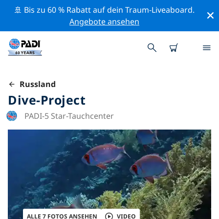
🚢 Bis zu 60 % Rabatt auf dein Traum-Liveaboard.
Angebote ansehen
Russland
Dive-Project
PADI-5 Star-Tauchcenter
ALLE 7 FOTOS ANSEHEN
VIDEO