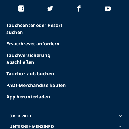
Tauchcenter oder Resort
suchen
Ersatzbrevet anfordern
Tauchversicherung
abschließen
Tauchurlaub buchen
PADI-Merchandise kaufen
App herunterladen
ÜBER PADI
keyboard_arrow_down
UNTERNEHMENSINFO
keyboard_arrow_down