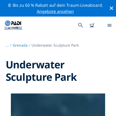
🚢 Bis zu 60 % Rabatt auf dein Traum-Liveaboard.
Angebote ansehen
...
/
Grenada
Underwater Sculpture Park
Underwater
Sculpture Park