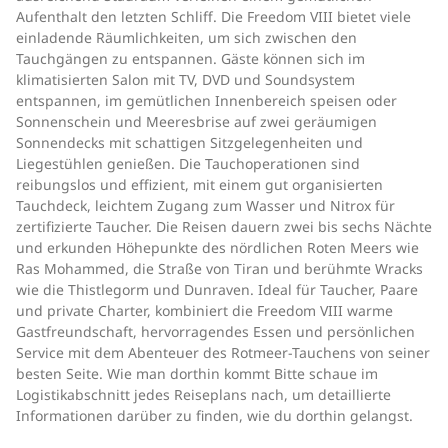
Aufenthalt den letzten Schliff. Die Freedom VIII bietet viele
einladende Räumlichkeiten, um sich zwischen den
Tauchgängen zu entspannen. Gäste können sich im
klimatisierten Salon mit TV, DVD und Soundsystem
entspannen, im gemütlichen Innenbereich speisen oder
Sonnenschein und Meeresbrise auf zwei geräumigen
Sonnendecks mit schattigen Sitzgelegenheiten und
Liegestühlen genießen. Die Tauchoperationen sind
reibungslos und effizient, mit einem gut organisierten
Tauchdeck, leichtem Zugang zum Wasser und Nitrox für
zertifizierte Taucher. Die Reisen dauern zwei bis sechs Nächte
und erkunden Höhepunkte des nördlichen Roten Meers wie
Ras Mohammed, die Straße von Tiran und berühmte Wracks
wie die Thistlegorm und Dunraven. Ideal für Taucher, Paare
und private Charter, kombiniert die Freedom VIII warme
Gastfreundschaft, hervorragendes Essen und persönlichen
Service mit dem Abenteuer des Rotmeer-Tauchens von seiner
besten Seite. Wie man dorthin kommt Bitte schaue im
Logistikabschnitt jedes Reiseplans nach, um detaillierte
Informationen darüber zu finden, wie du dorthin gelangst.