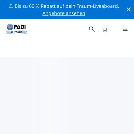
🚢 Bis zu 60 % Rabatt auf dein Traum-Liveaboard.
Angebote ansehen
PADI-TAUCHSHOPS IN
AEGYPTEN UND DAS ROTE MEER
Mithilfe der Filter oben und der interaktiven Karte
findest du schnell einen PADI-Tauchshop in Aegypten
und das Rote Meer, der deinen Bedürfnissen
entspricht. Alle unsere Tauchcenter in Aegypten und
das Rote Meer bieten hervorragendes Training, viele
unterhaltsame Aktivitäten und halten sich an die
strengen Qualitätsstandards von PADI.