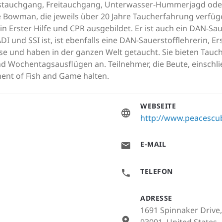
tstauchgang, Freitauchgang, Unterwasser-Hummerjagd oder
 Bowman, die jeweils über 20 Jahre Taucherfahrung verfügen
in Erster Hilfe und CPR ausgebildet. Er ist auch ein DAN-Sau
ADI und SSI ist, ist ebenfalls eine DAN-Sauerstofflehrerin, E
isse und haben in der ganzen Welt getaucht. Sie bieten Tau
d Wochentagsausflügen an. Teilnehmer, die Beute, einschl
ment of Fish and Game halten.
WEBSEITE
http://www.peacescu
E-MAIL
TELEFON
ADRESSE
1691 Spinnaker Drive,
93001, United States