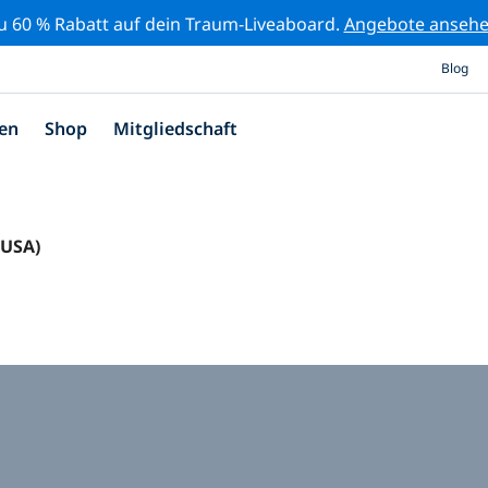
zu 60 % Rabatt auf dein Traum-Liveaboard.
Angebote anseh
Blog
en
Shop
Mitgliedschaft
(USA)