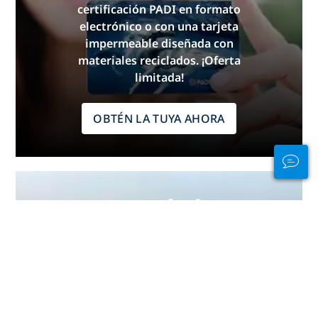
certificación PADI en formato
electrónico o con una tarjeta
impermeable diseñada con
materiales reciclados. ¡Oferta
limitada!
OBTÉN LA TUYA AHORA
Mantén la
conexión tanto
dentro como
fuera del agua
PADI Club™ es tu manera de