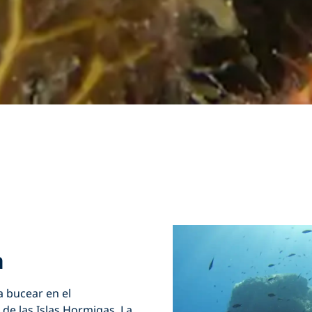
a
a bucear en el
de las Islas Hormigas. La