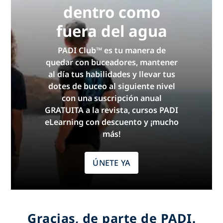
dentro como
fuera del agua
PADI Club™ es tu manera de
quedar con buceadores, mantener
al día tus habilidades y llevar tus
dotes de buceo al siguiente nivel
con una suscripción anual
GRATUITA a la revista, cursos PADI
eLearning con descuento y ¡mucho
más!
ÚNETE YA
Gracias, de parte de PADI.