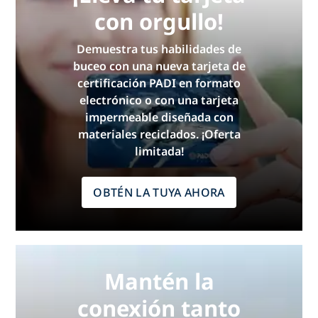
con orgullo!
Demuestra tus habilidades de
buceo con una nueva tarjeta de
certificación PADI en formato
electrónico o con una tarjeta
impermeable diseñada con
materiales reciclados. ¡Oferta
limitada!
OBTÉN LA TUYA AHORA
Mantén la
conexión tanto