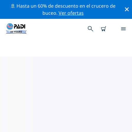
🚢 Hasta un 60% de descuento en el crucero de
buceo.
Ver ofertas
LAS MEJORES ACTIVIDADES
PROFESIONALES CERCA DE
BREDA
Descubre los eventos y actividades profesionales que
se realizan cerca de Breda con la ayuda de los filtros
de arriba o con el mapa interactivo.