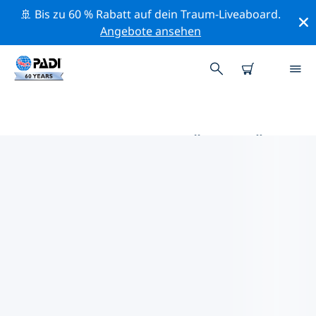
🚢 Bis zu 60 % Rabatt auf dein Traum-Liveaboard.
Angebote ansehen
DIE BESTEN AKTIVITÄTEN FÜR
PROFIS IM UMKREIS VON
BREDA | PADI
Mithilfe der Filter und der interaktiven Karte kannst du
alle Aktivitäten für professionelle Taucher im Umkreis
von Breda erkunden.