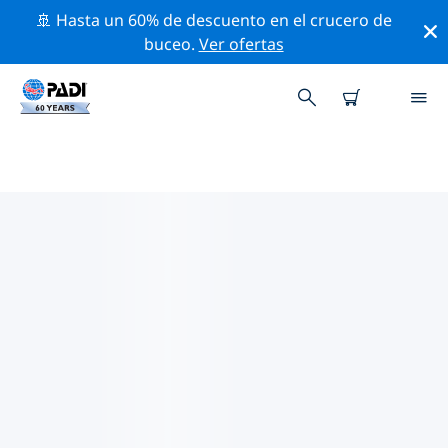
🚢 Hasta un 60% de descuento en el crucero de
buceo.
Ver ofertas
LAS MEJORES ACTIVIDADES
PROFESIONALES CERCA DE
CENTRAL LAKE
Descubre los eventos y actividades profesionales que
se realizan cerca de Central Lake con la ayuda de los
filtros de arriba o con el mapa interactivo.