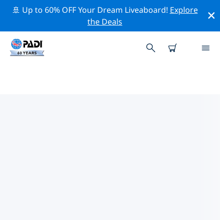
🚢 Up to 60% OFF Your Dream Liveaboard!
Explore
the Deals
TOP PROFESSIONELE
ACTIVITEITEN ROND CENTRAL
LAKE
Ontdek de professionele activiteiten en evenementen
rond Central Lake met behulp van de bovenstaande
filters of de interactieve kaart.