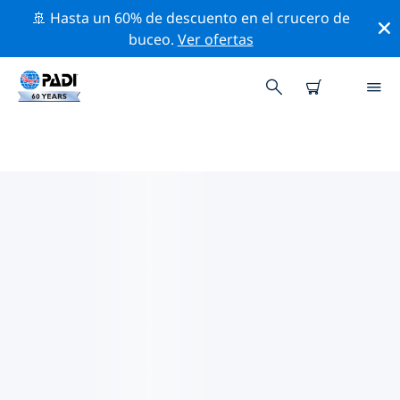
🚢 Hasta un 60% de descuento en el crucero de
buceo.
Ver ofertas
LAS MEJORES ACTIVIDADES
PROFESIONALES CERCA DE
CUXHAVEN
Descubre los eventos y actividades profesionales que
se realizan cerca de Cuxhaven con la ayuda de los
filtros de arriba o con el mapa interactivo.