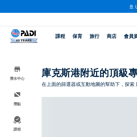
🚢 
課程
保育
旅行
商店
會員
庫克斯港附近的頂級
潛水中心
在上面的篩選器或互動地圖的幫助下，探索
潛點
課程