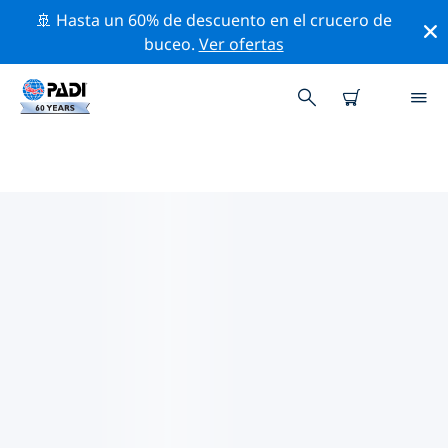
🚢 Hasta un 60% de descuento en el crucero de
buceo.
Ver ofertas
LAS MEJORES ACTIVIDADES
PROFESIONALES CERCA DE
MICHIGAN
Descubre los eventos y actividades profesionales que
se realizan cerca de Michigan con la ayuda de los
filtros de arriba o con el mapa interactivo.