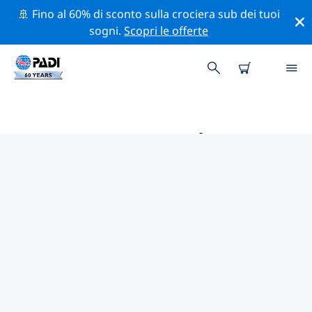
🚢 Fino al 60% di sconto sulla crociera sub dei tuoi
sogni.
Scopri le offerte
LE MIGLIORI ATTIVITÀ
PROFESSIONALI VICINO A
MICHIGAN
Scopri le attività professionali e gli eventi vicino a
Michigan con l'aiuto dei filtri qui sopra o della mappa
interattiva.