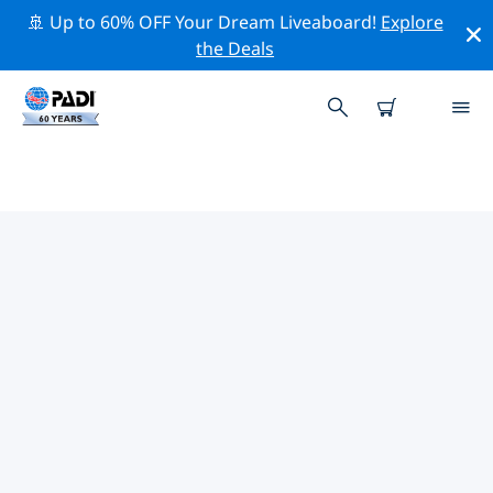
🚢 Up to 60% OFF Your Dream Liveaboard!
Explore
the Deals
TOP PROFESSIONELE
ACTIVITEITEN ROND MICHIGAN
Ontdek de professionele activiteiten en evenementen
rond Michigan met behulp van de bovenstaande filters
of de interactieve kaart.