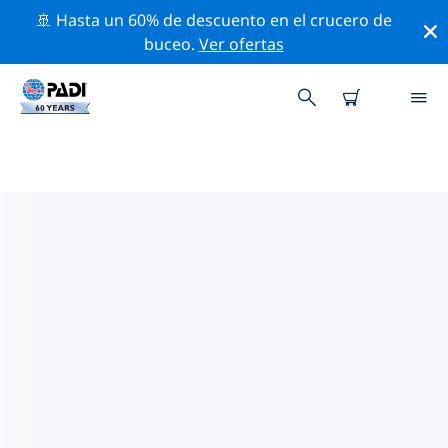
🚢 Hasta un 60% de descuento en el crucero de
buceo.
Ver ofertas
LAS MEJORES ACTIVIDADES
PROFESIONALES CERCA DE
NICOSIA
Descubre los eventos y actividades profesionales que
se realizan cerca de Nicosia con la ayuda de los filtros
de arriba o con el mapa interactivo.