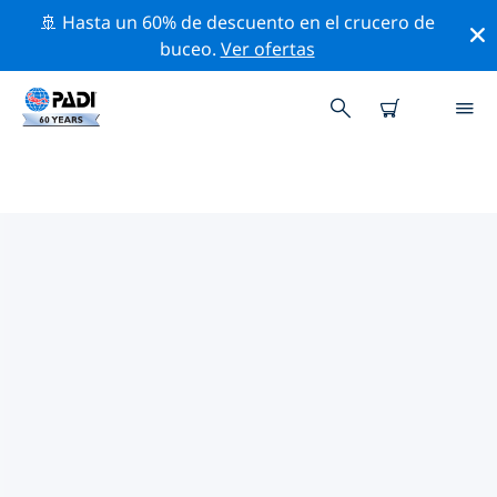
🚢 Hasta un 60% de descuento en el crucero de
buceo.
Ver ofertas
LAS MEJORES ACTIVIDADES
PROFESIONALES CERCA DE
THAA ATOLL (KOLHUMADULU)
Descubre los eventos y actividades profesionales que
se realizan cerca de Thaa Atoll (Kolhumadulu) con la
ayuda de los filtros de arriba o con el mapa interactivo.