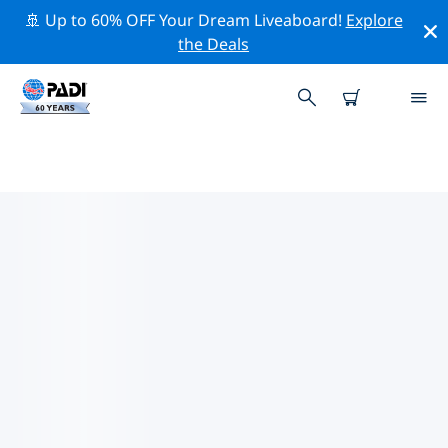
🚢 Up to 60% OFF Your Dream Liveaboard!
Explore
the Deals
TOP PROFESSIONAL ACTIVITIES
AROUND THAA ATOLL
(KOLHUMADULU)
借助上述过滤器或交互式地图，探索 Thaa Atoll
(Kolhumadulu) 周围的专业活动和事件。