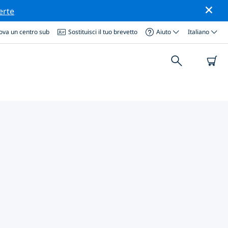
erte
ova un centro sub
Sostituisci il tuo brevetto
Aiuto
Italiano