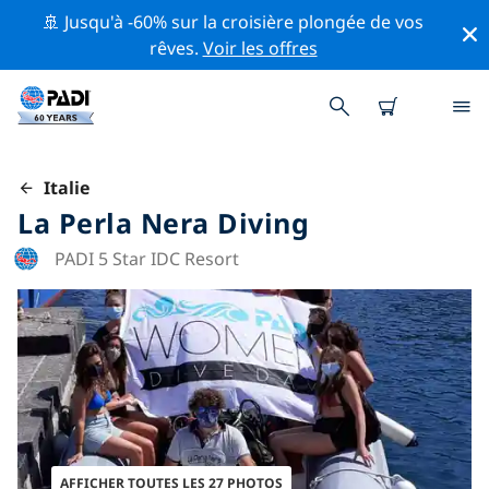
🚢 Jusqu'à -60% sur la croisière plongée de vos
rêves.
Voir les offres
Italie
La Perla Nera Diving
PADI 5 Star IDC Resort
AFFICHER TOUTES LES 27 PHOTOS