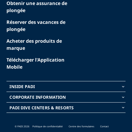
Obtenir une assurance de
plongée
Réserver des vacances de
plongée
Acheter des produits de
marque
Télécharger l'Application
Mobile
INSIDE PADI
keyboard_arrow_down
CORPORATE INFORMATION
keyboard_arrow_down
PADI DIVE CENTERS & RESORTS
keyboard_arrow_down
© PADI 2026
Politique de confidentialité
Centre des formulaires
Contact