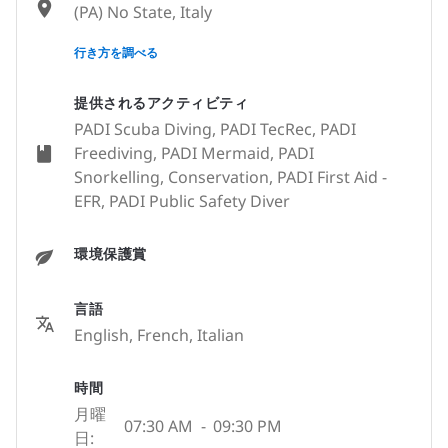
(PA) No State, Italy
None
行き方を調べる
提供されるアクティビティ
PADI Scuba Diving, PADI TecRec, PADI
Freediving, PADI Mermaid, PADI
Snorkelling, Conservation, PADI First Aid -
EFR, PADI Public Safety Diver
環境保護賞
言語
English, French, Italian
時間
月曜
07:30 AM
-
09:30 PM
日: