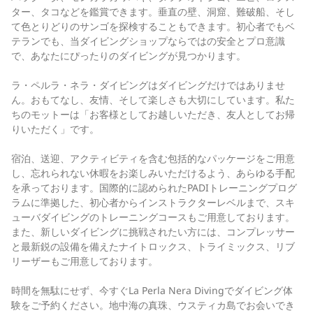
ター、タコなどを鑑賞できます。垂直の壁、洞窟、難破船、そし
て色とりどりのサンゴを探検することもできます。初心者でもベ
テランでも、当ダイビングショップならではの安全とプロ意識
で、あなたにぴったりのダイビングが見つかります。
ラ・ペルラ・ネラ・ダイビングはダイビングだけではありませ
ん。おもてなし、友情、そして楽しさも大切にしています。私た
ちのモットーは「お客様としてお越しいただき、友人としてお帰
りいただく」です。
宿泊、送迎、アクティビティを含む包括的なパッケージをご用意
し、忘れられない休暇をお楽しみいただけるよう、あらゆる手配
を承っております。国際的に認められたPADIトレーニングプログ
ラムに準拠した、初心者からインストラクターレベルまで、スキ
ューバダイビングのトレーニングコースもご用意しております。
また、新しいダイビングに挑戦されたい方には、コンプレッサー
と最新鋭の設備を備えたナイトロックス、トライミックス、リブ
リーザーもご用意しております。
時間を無駄にせず、今すぐLa Perla Nera Divingでダイビング体
験をご予約ください。地中海の真珠、ウスティカ島でお会いでき