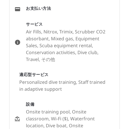
お支払い方法
サービス
Air Fills, Nitrox, Trimix, Scrubber CO2
absorbant, Mixed gas, Equipment
Sales, Scuba equipment rental,
Conservation activities, Dive club,
Travel, その他
適応型サービス
Personalized dive training, Staff trained
in adaptive support
設備
Onsite training pool, Onsite
classroom, Wi-Fi ($), Waterfront
location, Dive boat, Onsite