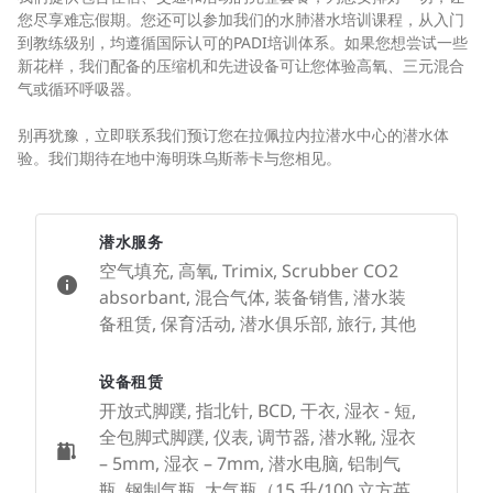
您尽享难忘假期。您还可以参加我们的水肺潜水培训课程，从入门
到教练级别，均遵循国际认可的PADI培训体系。如果您想尝试一些
新花样，我们配备的压缩机和先进设备可让您体验高氧、三元混合
气或循环呼吸器。
别再犹豫，立即联系我们预订您在拉佩拉内拉潜水中心的潜水体
验。我们期待在地中海明珠乌斯蒂卡与您相见。
潜水服务
空气填充, 高氧, Trimix, Scrubber CO2
absorbant, 混合气体, 装备销售, 潜水装
备租赁, 保育活动, 潜水俱乐部, 旅行, 其他
设备租赁
开放式脚蹼, 指北针, BCD, 干衣, 湿衣 - 短,
全包脚式脚蹼, 仪表, 调节器, 潜水靴, 湿衣
– 5mm, 湿衣 – 7mm, 潜水电脑, 铝制气
瓶, 钢制气瓶, 大气瓶（15 升/100 立方英