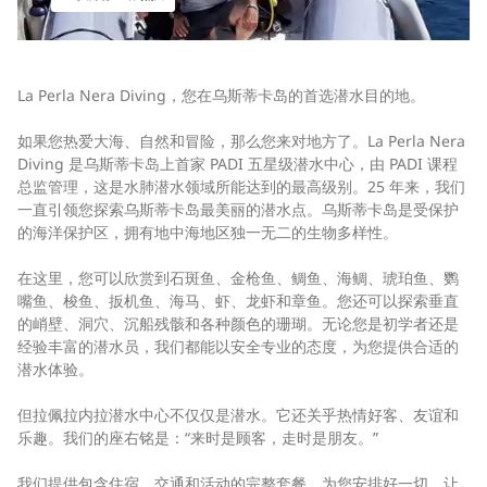
La Perla Nera Diving，您在乌斯蒂卡岛的首选潜水目的地。
如果您热爱大海、自然和冒险，那么您来对地方了。La Perla Nera
Diving 是乌斯蒂卡岛上首家 PADI 五星级潜水中心，由 PADI 课程
总监管理，这是水肺潜水领域所能达到的最高级别。25 年来，我们
一直引领您探索乌斯蒂卡岛最美丽的潜水点。乌斯蒂卡岛是受保护
的海洋保护区，拥有地中海地区独一无二的生物多样性。
在这里，您可以欣赏到石斑鱼、金枪鱼、鲷鱼、海鲷、琥珀鱼、鹦
嘴鱼、梭鱼、扳机鱼、海马、虾、龙虾和章鱼。您还可以探索垂直
的峭壁、洞穴、沉船残骸和各种颜色的珊瑚。无论您是初学者还是
经验丰富的潜水员，我们都能以安全专业的态度，为您提供合适的
潜水体验。
但拉佩拉内拉潜水中心不仅仅是潜水。它还关乎热情好客、友谊和
乐趣。我们的座右铭是：“来时是顾客，走时是朋友。”
我们提供包含住宿、交通和活动的完整套餐，为您安排好一切，让