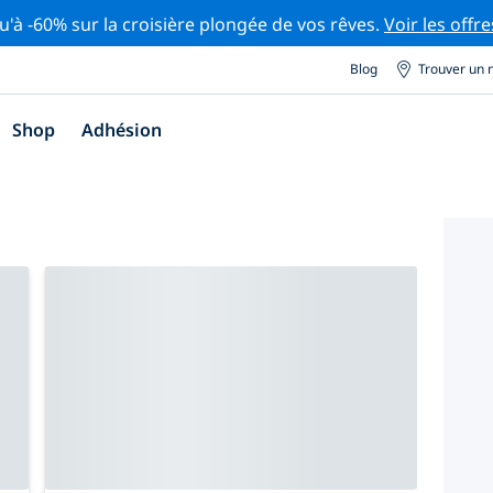
u'à -60% sur la croisière plongée de vos rêves.
Voir les offre
Blog
Trouver un 
Shop
Adhésion