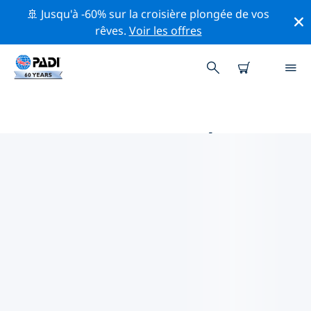
🚢 Jusqu'à -60% sur la croisière plongée de vos
rêves.
Voir les offres
PRINCIPALES ACTIVITÉS
PROFESSIONNELLES AUTOUR DE
PITCAIRN ISLANDS
Découvrez les activités et événements professionnels
autour de Pitcairn Islands à l'aide des filtres ci-dessus
ou de la carte interactive.