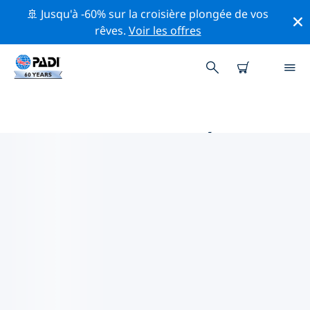
🚢 Jusqu'à -60% sur la croisière plongée de vos
rêves.
Voir les offres
PRINCIPALES ACTIVITÉS
PROFESSIONNELLES AUTOUR DE
VLADIVOSTOK
Découvrez les activités et événements professionnels
autour de Vladivostok à l'aide des filtres ci-dessus ou
de la carte interactive.