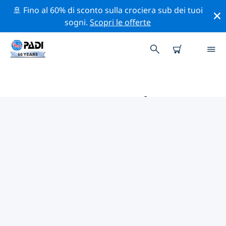
🚢 Fino al 60% di sconto sulla crociera sub dei tuoi
sogni.
Scopri le offerte
LE MIGLIORI ATTIVITÀ
PROFESSIONALI VICINO A ISOLE
ABACO
Scopri le attività professionali e gli eventi vicino a Isole
Abaco con l'aiuto dei filtri qui sopra o della mappa
interattiva.