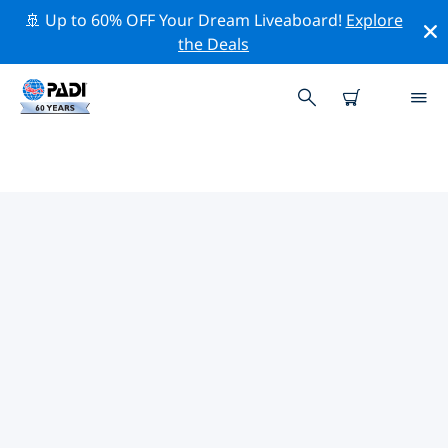
🚢 Up to 60% OFF Your Dream Liveaboard!
Explore
the Deals
TOP PROFESSIONELE
ACTIVITEITEN ROND ABACO-
EILANDEN
Ontdek de professionele activiteiten en evenementen
rond Abaco-eilanden met behulp van de bovenstaande
filters of de interactieve kaart.