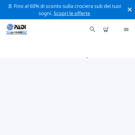
🚢 Fino al 60% di sconto sulla crociera sub dei tuoi
sogni.
Scopri le offerte
LE MIGLIORI ATTIVITÀ
PROFESSIONALI VICINO A
OWENSBORO
Scopri le attività professionali e gli eventi vicino a
Owensboro con l'aiuto dei filtri qui sopra o della
mappa interattiva.