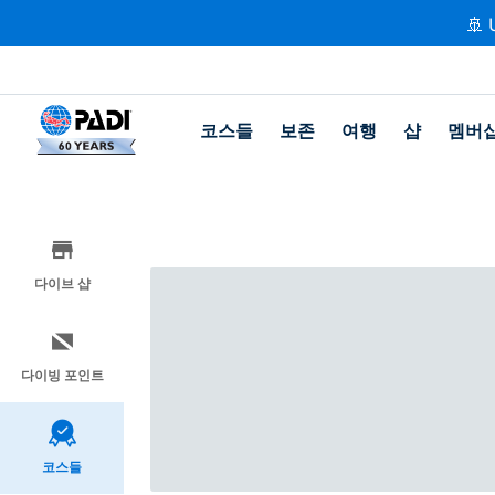
🚢 
코스들
보존
여행
샵
멤버
다이브 샵
다이빙 포인트
코스들