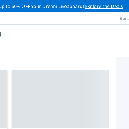
Up to 60% OFF Your Dream Liveaboard!
Explore the Deals
블로
십