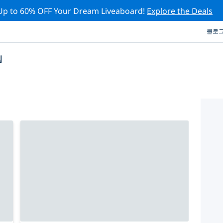
Up to 60% OFF Your Dream Liveaboard!
Explore the Deals
블로
십