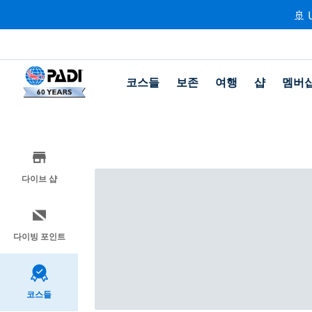
🚢 
코스들
보존
여행
샵
멤버
다이브 샵
다이빙 포인트
코스들