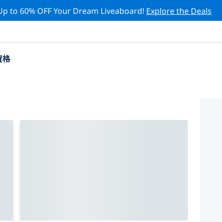
Up to 60% OFF Your Dream Liveaboard!
Explore the Deals
資格