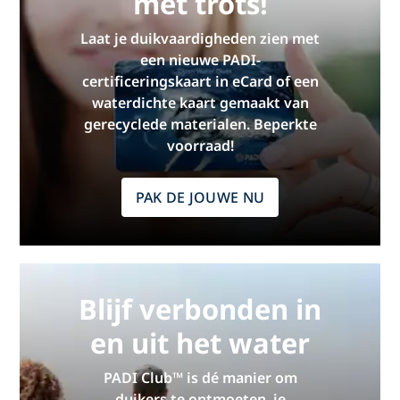
met trots!
Laat je duikvaardigheden zien met
een nieuwe PADI-
certificeringskaart in eCard of een
waterdichte kaart gemaakt van
gerecyclede materialen. Beperkte
voorraad!
PAK DE JOUWE NU
Blijf verbonden in
en uit het water
PADI Club™ is dé manier om
duikers te ontmoeten, je