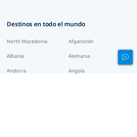
Destinos en todo el mundo
North Macedonia
Afganistán
Albania
Alemania
Andorra
Angola
Anguila
Antigua y Barbuda
Arabia Saudí
Argelia
Argentina
Armenia
Ártico
Aruba