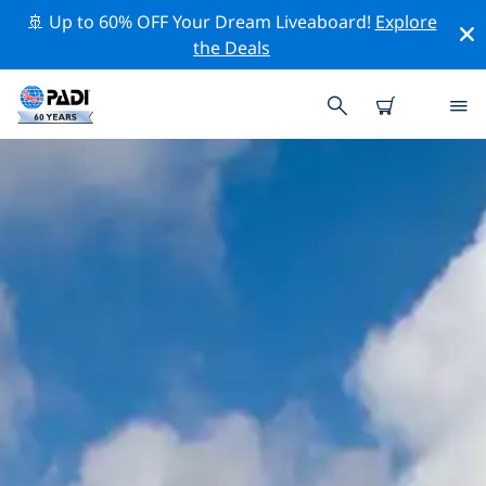
🚢 Up to 60% OFF Your Dream Liveaboard!
Explore
the Deals