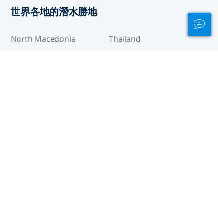
世界各地的潛水勝地
North Macedonia
Thailand
中國
中非共和國
丹麥
亞塞拜然
亞美尼亞
伊拉克
保加利亞
克羅地亞
冰島
列支敦斯登
利比亞
剛果
剛果民主共和國
加彭