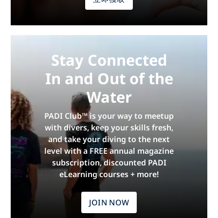
Stay Connected
In and Out of the
Water
PADI Club™ is your way to meetup
with divers, keep your skills fresh,
and take your diving to the next
level with a FREE annual magazine
subscription, discounted PADI
eLearning courses + more!
JOIN NOW