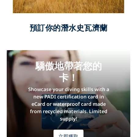
預訂你的潛水史瓦濟蘭
驕傲地帶著您的
卡！
Showcase your diving skills with a
new PADI certification card in
eCard or waterproof card made
from recycled materials. Limited
supply!
立即獲取