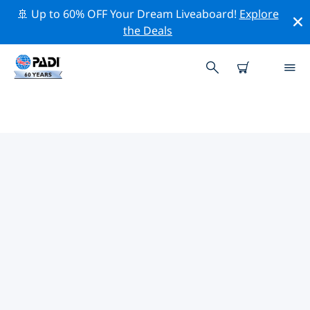
🚢 Up to 60% OFF Your Dream Liveaboard!
Explore
the Deals
TOP PROFESSIONELE
ACTIVITEITEN ROND
TARRAGONA
Ontdek de professionele activiteiten en evenementen
rond Tarragona met behulp van de bovenstaande
filters of de interactieve kaart.