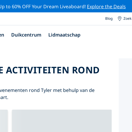
Up to 60% OFF Your Dream Liveaboard!
Explore the Deals
Blog
Zoek
en
Duikcentrum
Lidmaatschap
E ACTIVITEITEN ROND
 evenementen rond Tyler met behulp van de
art.