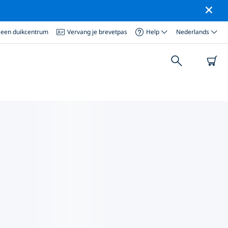
 een duikcentrum
Vervang je brevetpas
Help
Nederlands