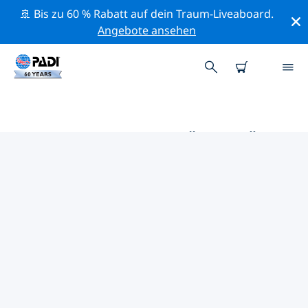
🚢 Bis zu 60 % Rabatt auf dein Traum-Liveaboard.
Angebote ansehen
DIE BESTEN AKTIVITÄTEN FÜR
PROFIS IM UMKREIS VON TYLER
| PADI
Mithilfe der Filter und der interaktiven Karte kannst du
alle Aktivitäten für professionelle Taucher im Umkreis
von Tyler erkunden.