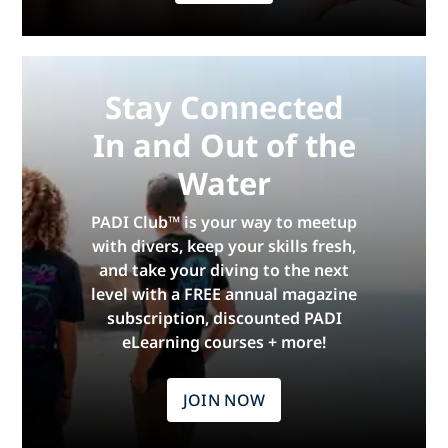
Stay Connected
In and Out of the
Water
PADI Club™ is your way to meetup
with divers, keep your skills fresh,
and take your diving to the next
level with a FREE annual magazine
subscription, discounted PADI
eLearning courses + more!
JOIN NOW