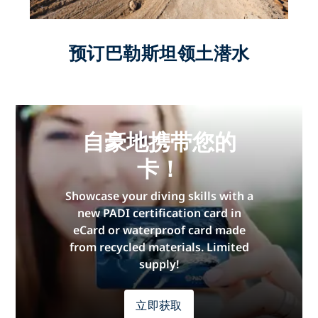
预订巴勒斯坦领土潜水
自豪地携带您的
卡！
Showcase your diving skills with a
new PADI certification card in
eCard or waterproof card made
from recycled materials. Limited
supply!
立即获取