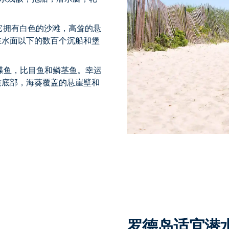
置，它拥有白色的沙滩，高耸的悬
在水面以下的数百个沉船和堡
蝶鱼，比目鱼和鳞茎鱼。幸运
质底部，海葵覆盖的悬崖壁和
罗德岛适宜潜