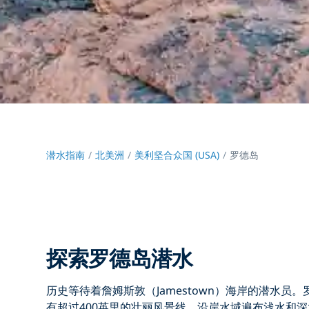
潜水指南
北美洲
美利坚合众国 (USA)
罗德岛
探索罗德岛潜水
历史等待着詹姆斯敦（Jamestown）海岸的潜水员。罗德岛
有超过400英里的壮丽风景线，沿岸水域遍布浅水和