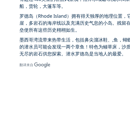
船，货轮，大篷车等。
罗德岛（Rhode Island）拥有得天独厚的地理位
崖，多岩石的海岸线以及充满历史气息的小岛。残留
垒使所有这些历史栩栩如生。
墨西哥湾流带来热带生活，包括鼻尖溜冰鞋、,鱼，蝴
的潜水员可能会发现一两个章鱼！特色为鳗草床，沙
无尽的岩石供您探索。潜水罗德岛是当地人的最爱。
翻译来自