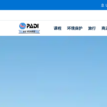
🚢 
课程
环境保护
旅行
商