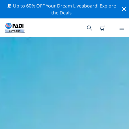
🚢 Up to 60% OFF Your Dream Liveaboard!
Explore
the Deals