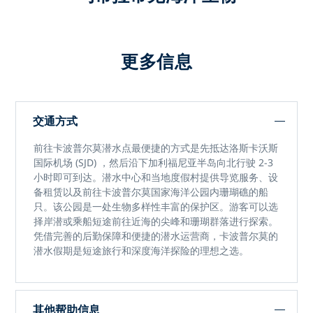
更多信息
交通方式
前往
卡波普尔莫潜水点
最便捷的方式是先抵达
洛斯卡沃斯
国际机场 (SJD)
，然后沿下加利福尼亚半岛向北行驶 2-3
小时即可到达。潜水中心和当地度假村提供导览服务、设
备租赁以及前往
卡波普尔莫国家海洋公园
内珊瑚礁的船
只。该公园是一处生物多样性丰富的保护区。游客可以选
择岸潜或乘船短途前往近海的尖峰和珊瑚群落进行探索。
凭借完善的后勤保障和便捷的潜水运营商，
卡波普尔莫的
潜水假期
是短途旅行和深度海洋探险的理想之选。
其他帮助信息