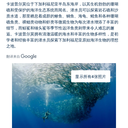
卡波普尔莫
位于下加利福尼亚半岛东海岸，以其生机勃勃的珊瑚
礁和受保护的海洋生态系统而闻名。潜水员可以探索岩石礁和沙
质水道，那里栖息着成群的鲹鱼、鲷鱼、海龟、鳐鱼和各种珊瑚
礁鱼类。裸鳃类动物和虾类等微观生物为每次潜水增添了丰富的
细节，而鲸鲨和锤头鲨等季节性远洋鱼类则带来令人难忘的邂
逅。
卡波普尔莫
拥有清澈温暖的海水和丰富的生物多样性，是初
学者和经验丰富的潜水员探索下加利福尼亚原始海洋生物的理想
之地。
翻译来自
显示所有4张照片