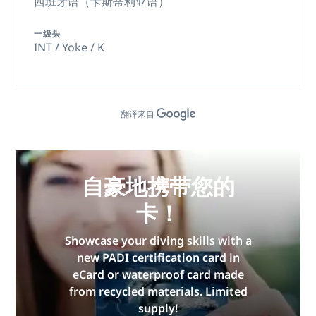
西班牙语（卡斯蒂利亚语）
一级头
INT / Yoke / K
翻译来自
自豪地携带您的
卡！
Showcase your diving skills with a
new PADI certification card in
eCard or waterproof card made
from recycled materials. Limited
supply!