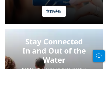
立即获取
Stay Connected
In and Out of the
Water
PADI Club™ is your way to meetup
with divers, keep your skills fresh,
and take your diving to the next
level with a FREE annual magazine
subscription, discounted PADI
eLearning courses + more!