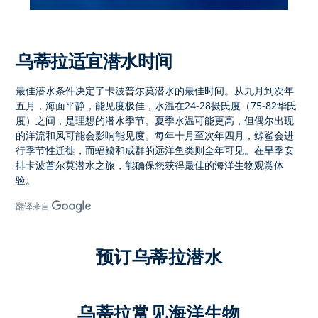
乌蒂拉适宜潜水时间
最佳潜水条件决定了
卡波普尔莫潜水的最佳时间
。从
九月到次年
五月
，海面平静，能见度极佳，水温在24-28摄氏度（75-82华氏
度）之间，是理想的潜水季节。夏季水温可能更高，但偶尔出现
的洋流和风可能会影响能见度。每年十月至次年四月，鲸鲨会进
行季节性迁徙，而蝠鲼和成群的远洋鱼类则全年可见。在旱季安
排
卡波普尔莫潜水之旅，
能确保您获得最佳的海洋生物观赏体
验。
翻译来自
预订乌蒂拉潜水
乌蒂拉常见海洋生物